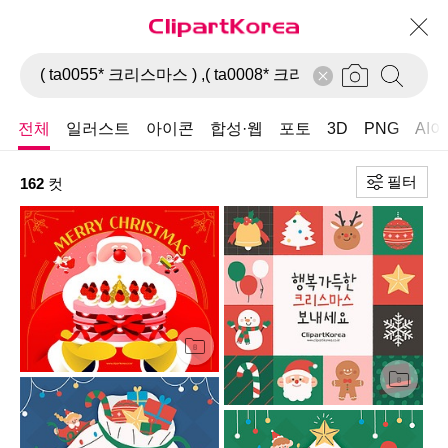
전체
일러스트
아이콘
합성·웹
포토
3D
PNG
AI
필터
162
컷