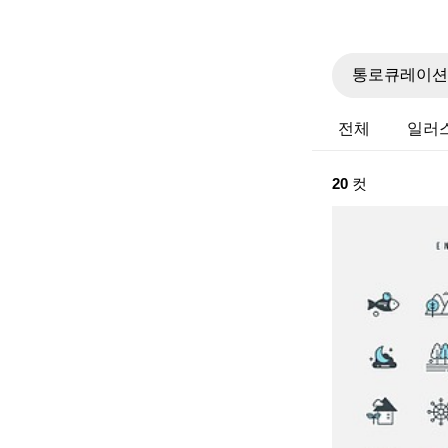
전체
일러
20
컷