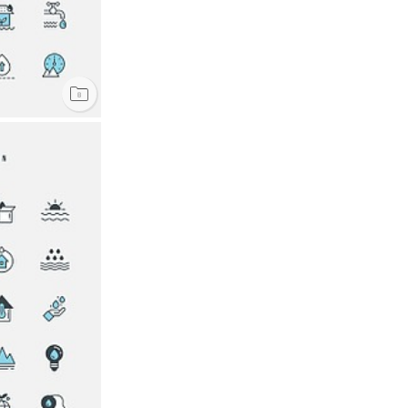
전체
JPG
AI
EPS
PNG
PSD
PPT