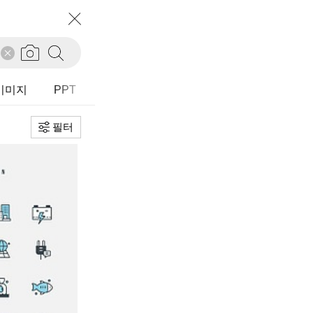
필터
초기화
정렬
추천순
I이미지
PPT
다운로드순
등록순
필터
유형
전체
가로
세로
정사각
타입