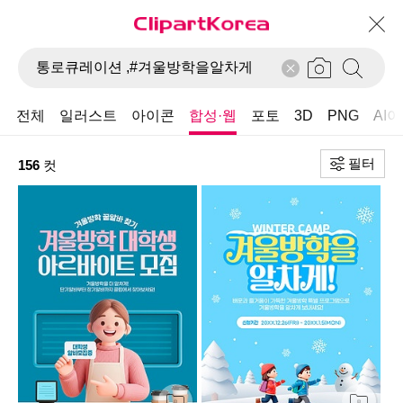
전체
일러스트
아이콘
합성·웹
포토
3D
PNG
AI
필터
156
컷