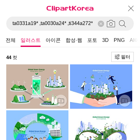
전체
일러스트
아이콘
합성·웹
포토
3D
PNG
AI
필터
44
컷