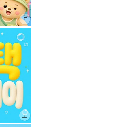
전체
JPG
AI
EPS
PNG
PSD
PPT