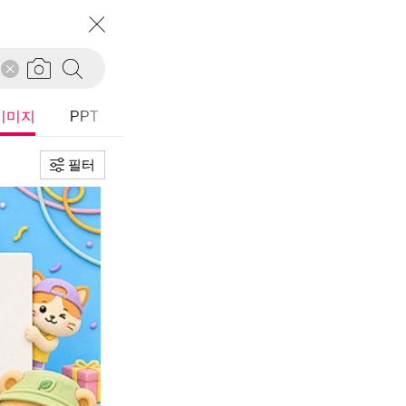
필터
초기화
정렬
추천순
I이미지
PPT
다운로드순
등록순
필터
유형
전체
가로
세로
정사각
타입