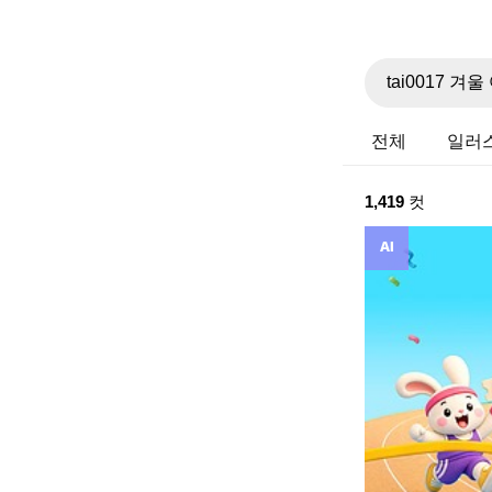
전체
일러
1,419
컷