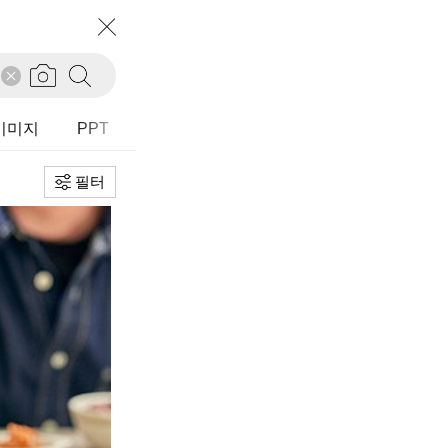
필터
초기화
정렬
추천순
I이미지
PPT
다운로드순
등록순
필터
유형
전체
가로
세로
정사각
타입