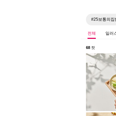
전체
일러
68
컷