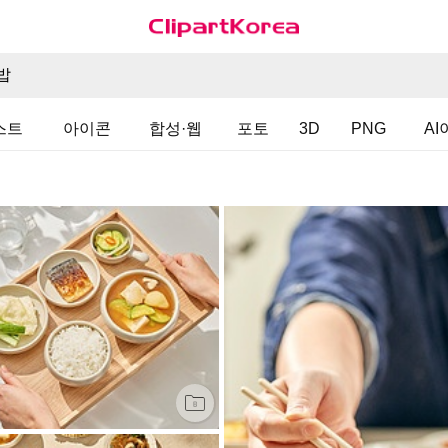
스트
아이콘
합성·웹
포토
3D
PNG
A