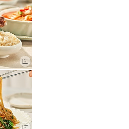
전체
JPG
AI
EPS
PNG
PSD
PPT