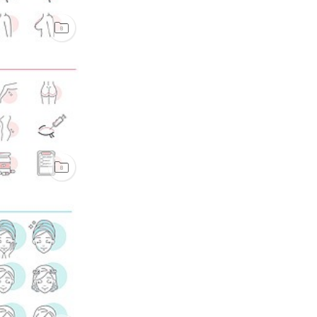
전체
JPG
AI
EPS
PNG
PSD
PPT