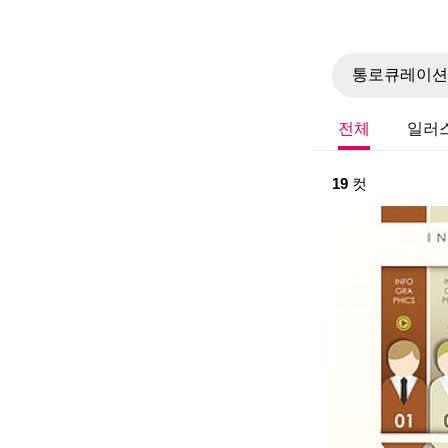
전체
일러
19
컷