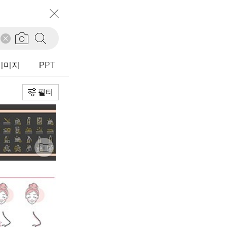
필터
초기화
정렬
추천순
I이미지
PPT
다운로드순
등록순
필터
유형
전체
가로
세로
정사각
타입