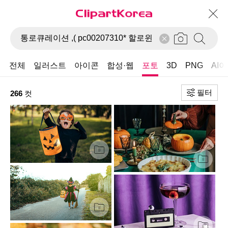
전체
일러스트
아이콘
합성·웹
포토
3D
PNG
AI
필터
266
컷