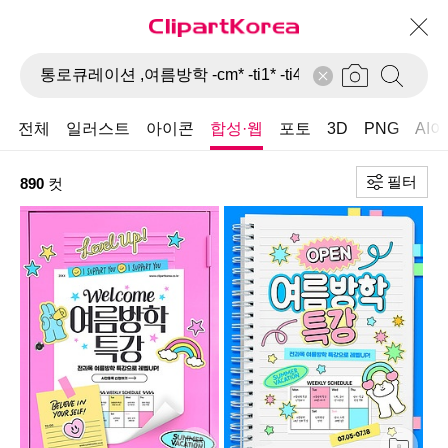
전체
일러스트
아이콘
합성·웹
포토
3D
PNG
AI
필터
890
컷