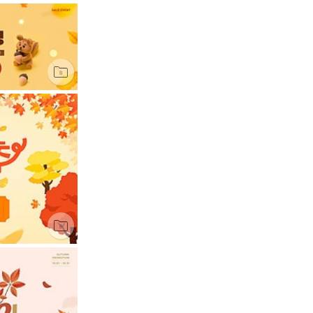
전체
JPG
AI
EPS
PNG
PSD
PPT