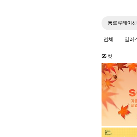
전체
일러
55
컷