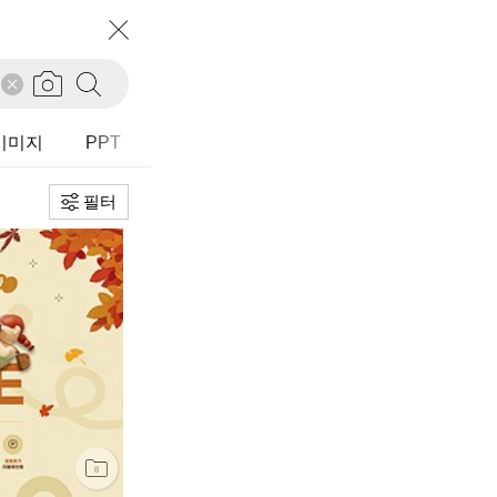
필터
초기화
정렬
추천순
I이미지
PPT
다운로드순
등록순
필터
유형
전체
가로
세로
정사각
타입