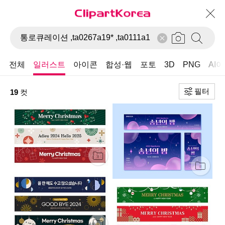
전체
일러스트
아이콘
합성·웹
포토
3D
PNG
AI
필터
19
컷