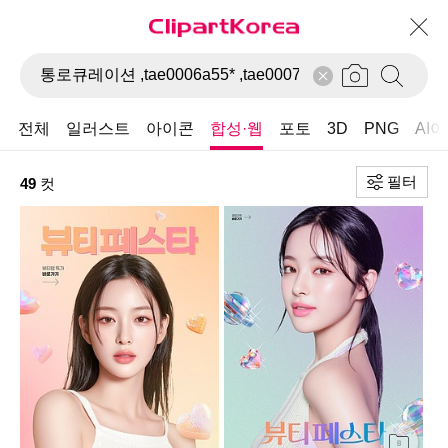
전체
일러스트
아이콘
합성·웹
포토
3D
PNG
AI
필터
49
컷