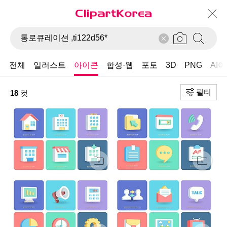
전체
일러스트
아이콘
합성·웹
포토
3D
PNG
AI
필터
18
컷