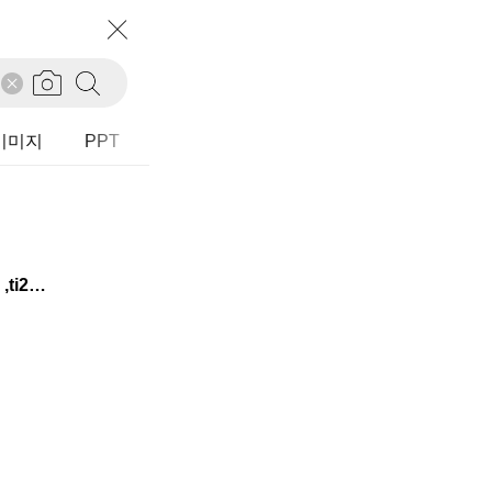
I이미지
PPT
"ti304a358* ,ti304a278* ,( tid240t0053* 블랙프라이데이 ) ,ti238a6209 ,ti238a6206 ,ti238a6201 ,ti238a2415 ,ti238a2417 ,ti238a2414 ,ti304a14801 ,ti304a14802 ,ti304a14805 ,ta0025t000341 ,tiw036a69002 ,ti427a2203 ,ti209a7311 ,통로큐레이션"