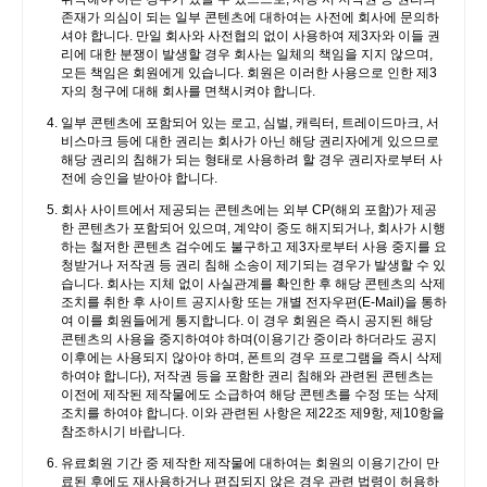
존재가 의심이 되는 일부 콘텐츠에 대하여는 사전에 회사에 문의하
셔야 합니다. 만일 회사와 사전협의 없이 사용하여 제3자와 이들 권
리에 대한 분쟁이 발생할 경우 회사는 일체의 책임을 지지 않으며,
모든 책임은 회원에게 있습니다. 회원은 이러한 사용으로 인한 제3
자의 청구에 대해 회사를 면책시켜야 합니다.
일부 콘텐츠에 포함되어 있는 로고, 심벌, 캐릭터, 트레이드마크, 서
비스마크 등에 대한 권리는 회사가 아닌 해당 권리자에게 있으므로
해당 권리의 침해가 되는 형태로 사용하려 할 경우 권리자로부터 사
전에 승인을 받아야 합니다.
회사 사이트에서 제공되는 콘텐츠에는 외부 CP(해외 포함)가 제공
한 콘텐츠가 포함되어 있으며, 계약이 중도 해지되거나, 회사가 시행
하는 철저한 콘텐츠 검수에도 불구하고 제3자로부터 사용 중지를 요
청받거나 저작권 등 권리 침해 소송이 제기되는 경우가 발생할 수 있
습니다. 회사는 지체 없이 사실관계를 확인한 후 해당 콘텐츠의 삭제
조치를 취한 후 사이트 공지사항 또는 개별 전자우편(E-Mail)을 통하
여 이를 회원들에게 통지합니다. 이 경우 회원은 즉시 공지된 해당
콘텐츠의 사용을 중지하여야 하며(이용기간 중이라 하더라도 공지
이후에는 사용되지 않아야 하며, 폰트의 경우 프로그램을 즉시 삭제
하여야 합니다), 저작권 등을 포함한 권리 침해와 관련된 콘텐츠는
이전에 제작된 제작물에도 소급하여 해당 콘텐츠를 수정 또는 삭제
조치를 하여야 합니다. 이와 관련된 사항은 제22조 제9항, 제10항을
참조하시기 바랍니다.
유료회원 기간 중 제작한 제작물에 대하여는 회원의 이용기간이 만
료된 후에도 재사용하거나 편집되지 않은 경우 관련 법령이 허용하