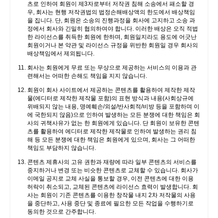
츠로 인하여 회원이 제3자로부터 저작권 침해 소송에서 패소할 경
우, 회사는 현행 저작권법의 법정손해배상액의 한도에서 배상책임
을 집니다. 단, 회원은 소송의 진행과정을 회사에 고지하고 소송 과
정에서 회사와 긴밀히 협의하여야 합니다. 이러한 배상은 오직 적법
한 라이선스를 취득한 회원에 한하며, 회원일지라도 용도에 어긋난
회원이거나 본 약관 및 라이선스 규정을 위반한 회원일 경우 회사의
배상책임에서 제외됩니다.
회사는 회원에게 무료 또는 무상으로 제공하는 서비스의 이용과 관
련해서는 어떠한 손해도 책임을 지지 않습니다.
회원이 회사 사이트에서 제공하는 콘텐츠를 활용하여 제작한 제작
물(에디터로 제작한 제작물 포함)의 표현 방식과 내용(사회상규에
위배되지 않는 내용, 명예훼손/외설/반사회적/비방 등을 포함하며 이
에 국한되지 않음)으로 인하여 발생하는 모든 분쟁에 대한 책임은 회
사의 귀책사유가 없는 한 회원에게 있습니다. 단 회원이 보유한 콘텐
츠를 활용하여 에디터로 제작한 제작물로 인하여 발생하는 권리 침
해 등 모든 분쟁에 대한 책임은 회원에게 있으며, 회사는 그 어떠한
책임도 부담하지 않습니다.
콘텐츠 제휴사의 고유 권한과 재량에 따라 일부 콘텐츠의 서비스를
중지하거나 변경 또는 비슷한 콘텐츠로 교체할 수 있습니다. 회사가
이메일 공지로 교체 사실을 통보할 경우, 이전 콘텐츠에 대한 이용
허락이 취소되고, 교체된 콘텐츠에 라이선스 효력이 발생합니다. 회
사는 회원이 기존 콘텐츠를 이용한 창작물 내지 2차 저작물의 사용
을 중단하고, 사용 중단 및 종료에 필요한 모든 작업을 수행하기로
동의한 것으로 간주합니다.