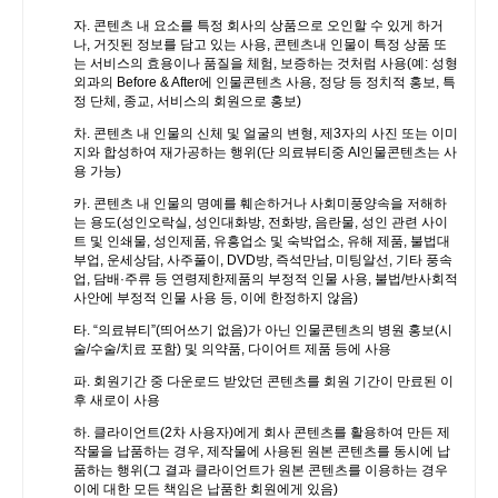
자. 콘텐츠 내 요소를 특정 회사의 상품으로 오인할 수 있게 하거
나, 거짓된 정보를 담고 있는 사용, 콘텐츠내 인물이 특정 상품 또
는 서비스의 효용이나 품질을 체험, 보증하는 것처럼 사용(예: 성형
외과의 Before & After에 인물콘텐츠 사용, 정당 등 정치적 홍보, 특
정 단체, 종교, 서비스의 회원으로 홍보)
차. 콘텐츠 내 인물의 신체 및 얼굴의 변형, 제3자의 사진 또는 이미
지와 합성하여 재가공하는 행위(단 의료뷰티중 AI인물콘텐츠는 사
용 가능)
카. 콘텐츠 내 인물의 명예를 훼손하거나 사회미풍양속을 저해하
는 용도(성인오락실, 성인대화방, 전화방, 음란물, 성인 관련 사이
트 및 인쇄물, 성인제품, 유흥업소 및 숙박업소, 유해 제품, 불법대
부업, 운세상담, 사주풀이, DVD방, 즉석만남, 미팅알선, 기타 풍속
업, 담배·주류 등 연령제한제품의 부정적 인물 사용, 불법/반사회적
사안에 부정적 인물 사용 등, 이에 한정하지 않음)
타. “의료뷰티”(띄어쓰기 없음)가 아닌 인물콘텐츠의 병원 홍보(시
술/수술/치료 포함) 및 의약품, 다이어트 제품 등에 사용
파. 회원기간 중 다운로드 받았던 콘텐츠를 회원 기간이 만료된 이
후 새로이 사용
하. 클라이언트(2차 사용자)에게 회사 콘텐츠를 활용하여 만든 제
작물을 납품하는 경우, 제작물에 사용된 원본 콘텐츠를 동시에 납
품하는 행위(그 결과 클라이언트가 원본 콘텐츠를 이용하는 경우
이에 대한 모든 책임은 납품한 회원에게 있음)