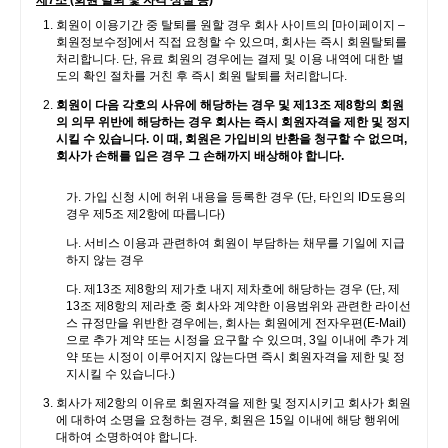
제7조 (회원 탈퇴 및 자격 상실 등)
회원이 이용기간 중 탈퇴를 원할 경우 회사 사이트의 [마이페이지 –
회원정보수정]에서 직접 요청할 수 있으며, 회사는 즉시 회원탈퇴를
처리합니다. 단, 유료 회원의 경우에는 결제 및 이용 내역에 대한 별
도의 확인 절차를 거친 후 즉시 회원 탈퇴를 처리합니다.
회원이 다음 각호의 사유에 해당하는 경우 및 제13조 제8항의 회원
의 의무 위반에 해당하는 경우 회사는 즉시 회원자격을 제한 및 정지
시킬 수 있습니다. 이 때, 회원은 가입비의 반환을 청구할 수 없으며,
회사가 손해를 입은 경우 그 손해까지 배상해야 합니다.
가. 가입 신청 시에 허위 내용을 등록한 경우 (단, 타인의 ID도용의
경우 제5조 제2항에 따릅니다)
나. 서비스 이용과 관련하여 회원이 부담하는 채무를 기일에 지급
하지 않는 경우
다. 제13조 제8항의 제가호 내지 제차호에 해당하는 경우 (단, 제
13조 제8항의 제라호 중 회사와 계약한 이용범위와 관련한 라이선
스 규정만을 위반한 경우에는, 회사는 회원에게 전자우편(E-Mail)
으로 추가 계약 또는 시정을 요구할 수 있으며, 3일 이내에 추가 계
약 또는 시정이 이루어지지 않는다면 즉시 회원자격을 제한 및 정
지시킬 수 있습니다.)
회사가 제2항의 이유로 회원자격을 제한 및 정지시키고 회사가 회원
에 대하여 소명을 요청하는 경우, 회원은 15일 이내에 해당 행위에
대하여 소명하여야 합니다.