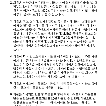
회원은 본 약관에서 규정하는 사항과 기타 회사가 정한 "라이선스 규
정", 회사가 정한 정책 및 공지사항을 준수하여야 합니다. 위반 시 회
원은 본 약관 제7조 및 제20조 규정에 따라 회원자격 정지 및 손해배
상 등의 불이익 조치를 받을 수 있습니다.
회원은 주소, 연락처, 전자우편주소 등 이용계약사항이 변경된 경우
에 해당 절차를 거쳐 이를 회사에 즉시 알려야 합니다. 특히 회사 사
이트에서 제공하는 콘텐츠에 저작권 등 권리 침해 문제가 발생 시 이
를 홈페이지 공지사항 또는 전자우편(E-Mail)을 통해 공지하므로 항
상 회원(담당자)의 정확한 전자우편(E-Mail)을 제공하여야 합니다.
따라서 정확한 전자우편 (E Mail) 을 제공하지 않아 발생하는 모든
불이익의 책임은 회원에게 있으며 회사는 이에 대하여 책임지지 않
습니다.
회원의 ID, 비밀번호의 관리 책임은 이용회원에게 있으며, ID를 타인
에게 대여∙공유하거나 유출해서는 안 됩니다. ID, 비밀번호 관리 소
홀로 인한 ID유출, 제3자의 부정사용 등의 책임은 회원에게 있으며,
법률적 책임을 져야 합니다. 회원이 자신의 ID 또는 비밀번호를 도난
당하거나 제3자가 사용하고 있음을 인지한 경우에는 바로 회사에 통
보하고 회사의 안내가 있는 경우에는 그에 따라야 합니다.
회원은 서비스의 이용 권한, 계약상의 지위 등을 타인에게 양도∙증여
할 수 없으며 이를 담보로 제공할 수 없습니다.
회원은 이용기간 만료 후 혹은 탈퇴 후에 회사 사이트에서 다운로드
받은 콘텐츠(폰트 프로그램 포함)를 사용할 수 없으며, 다운로드 받
은 콘텐츠는 모두 삭제하여야 하며, 어떠한 형태로도 이용기간 이후