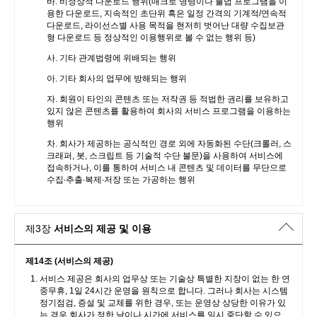
바. 비정상적 다운로드 행위(매크로 명령이나 불법 프로그램을 이
용한 다운로드, 지속적인 초단위 혹은 일정 간격의 기계적/연속적
다운로드, 라이선스별 사용 목적을 현저히 벗어난 대량 수집보관
형 다운로드 등 정상적인 이용행위로 볼 수 없는 행위 등)
사. 기타 관계법령에 위배되는 행위
아. 기타 회사의 업무에 방해되는 행위
자. 회원이 타인의 콘텐츠 또는 저작권 등 적법한 권리를 보유하고
있지 않은 콘텐츠를 활용하여 회사의 서비스 프로그램을 이용하는
행위
차. 회사가 제공하는 공식적인 경로 외에 자동화된 수단(크롤러, 스
크래퍼, 봇, 스크립트 등 기술적 수단 불문)을 사용하여 서비스에
접속하거나, 이를 통하여 서비스 내 콘텐츠 및 데이터를 무단으로
수집∙추출∙복제∙저장 또는 가공하는 행위
제3장
서비스의 제공 및 이용
제14조 (서비스의 제공)
서비스 제공은 회사의 업무상 또는 기술상 특별한 지장이 없는 한 연
중무휴, 1일 24시간 운영을 원칙으로 합니다. 그러나 회사는 시스템
정기점검, 증설 및 교체를 위한 경우, 또는 운영상 상당한 이유가 있
는 경우 회사가 정한 날이나 시간에 서비스를 일시 중단할 수 있으