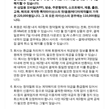
해지할 수 있습니다.
※ 상업용 모바일(APP), 방송, 주문형제작, 소프트웨어, 제품, 출판,
교육, 해외로 계약한 특약라이선스의 컷/음원/에디터제작물의 가격
은 220,000원입니다. 그 외 모든 라이선스의 경우에는 110,000원입
니다.
회원은 제1항 내지 제3항의 청약철회 및 계약해지는 전화, 전자우편
(E-Mail)로 요청할 수 있습니다. 다만 월 정기결제 상품의 경우, 결제
일로부터 7일 이내에 콘텐츠 다운로드 및 AI 스튜디오 크레딧 사용
내역이 없을 경우에는 [회사 사이트 - 마이페이지 – 결제내역]에서 직
접 결제 취소 및 해지를 신청할 수 있습니다.
회사는 환급을 처리하기 위해 회원에게서 제공받은 정보를 통해 회
원에게 연락할 수 있으며, 필요한 정보의 제공을 요청할 수 있습니
다. 회사는 청약철회 또는 계약해지 요청을 받은 날로부터 3영업일
이내에 전액 또는 제2항 내지 제3항 기재 공제금액과 반환되는 차액
에 대하여 고지하고 대금의 결제와 동일한 방법으로 이를 환급합니
다. 다만, 회원이 회사가 요청한 환급에 필요한 정보의 제공 등을 지
연한 경우 정보의 제공 등이 지연된 기간은 위 환급기간에서 제외합
니다.
회사는 청약철회 또는 계약해지로 인하여 대금을 환급함에 있어서
회원이 신용카드 등으로 대금을 결제한 때에는 지체 없이 신용카드
사 등의 결제업자로 하여금 이용자에 대한 대금의 청구를 정지 또는
취소하도록 요청하여야 합니다. 다만 제2항 내지 제3항의 금액 공제
가 필요한 경우에는 그렇지 않습니다.