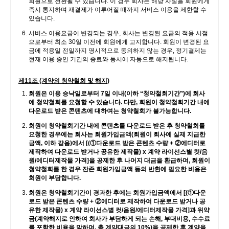
회원으로 전환될 수 있습니다. 이 경우 회사는 해당 사실을 회원에게
즉시 통지하며 재결제가 이루어질 때까지 서비스 이용을 제한할 수
있습니다.
서비스 이용요금이 변경되는 경우, 회사는 변경된 요금의 적용 시점
으로부터 최소 30일 이전에 회원에게 고지합니다. 회원이 변경된 요
금에 적용일 전일까지 명시적으로 동의하지 않는 경우, 정기결제는
현재 이용 중인 기간의 종료와 동시에 자동으로 해지됩니다.
제11조 (계약의 청약철회 및 해지)
회원은 이용 승낙일로부터 7일 이내(이하 “청약철회기간”)에 회사
에 청약철회를 요청할 수 있습니다. 다만, 회원이 청약철회기간 내에
다운로드 받은 콘텐츠에 대하여는 청약철회가 불가능합니다.
회원이 청약철회기간 내에 콘텐츠를 다운로드 받은 후 청약철회를
요청한 경우에는 회사는 회원가입금액(회원이 회사에 실제 지급한
금액, 이하 같음)에서 [(①다운로드 받은 콘텐츠 수량 + ②에디터로
제작하여 다운로드 받거나 공유한 제작물) x 계약 라이선스별 컷/음
원/에디터제작물 가격]을 공제한 후 나머지 대금을 환급하며, 회원이
청약철회를 한 경우 잔존 회원가입금액 등의 반환에 필요한 비용은
회원이 부담합니다.
회원은 청약철회기간이 경과한 후에는 회원가입금액에서 [(①다운
로드 받은 콘텐츠 수량 + ②에디터로 제작하여 다운로드 받거나 공
유한 제작물) x 계약 라이선스별 컷/음원/에디터제작물 가격]과 위약
금(계약해지로 인하여 회사가 부담하게 되는 손해, 부대비용, 수수료
를 포함한 비용을 말하며, 총 계약대금의 10%)을 공제한 후 계약을