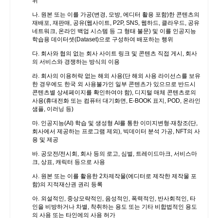
위
나. 원본 또는 이를 가공(변경, 모방, 에디터 활용 포함)한 콘텐츠의
재배포, 재판매, 공유(웹사이트, P2P, SNS, 웹하드, 클라우드, 공유
네트워크, 온라인 백업 시스템 등 그 형태 불문) 및 이를 인공지능
학습용 데이터셋(Dataset)으로 구성하여 배포하는 행위
다. 회사와 협의 없는 회사 사이트 링크 및 콘텐츠 직접 게시, 회사
의 서비스와 경쟁하는 방식의 이용
라. 회사의 이용허락 없는 해외 사용(단 해외 사용 라이선스를 보유
한 경우에도 한국 외 사용불가인 일부 콘텐츠가 있으므로 반드시
콘텐츠별 상세페이지를 확인하여야 함), 디지털 매체 콘텐츠로의
사용(휴대전화 또는 컴퓨터 대기화면, E-BOOK 표지, POD, 온라인
샘플, 이러닝 등)
마. 인공지능(AI) 학습 및 생성형 AI를 통한 이미지변형∙재창조(단,
회사에서 제공하는 프로그램 제외), 빅데이터 분석 가공, NFT의 사
용 및 제공
바. 공모전/전시회, 회사 등의 로고, 심벌, 트레이드마크, 서비스마
크, 상표, 캐릭터 등으로 사용
사. 원본 또는 이를 활용한 2차제작물(에디터로 제작한 제작물 포
함)의 지적재산권 권리 등록
아. 외설적인, 중상모략적인, 음성적인, 폭력적인, 반사회적인, 타
인을 비방하거나 차별, 착취하는 용도 또는 기타 비합법적인 용도
의 사용 또는 타인에의 사용 허가