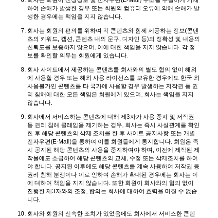
회사는 회원이 신상정보 및 전자우편(E-Mail) 주소를 부실하게 기재
하여 손해가 발생한 경우 또는 회원의 컴퓨터 오류에 의해 손해가 발
생한 경우에는 책임을 지지 않습니다.
회사는 회원의 편의를 위하여 각 콘텐츠와 함께 제공하는 정보(콘텐
츠의 키워드, 캡션, 콘텐츠 내의 문구, 디자인 등)의 정확성 및 내용의
신뢰도를 보증하지 않으며, 이에 대한 책임을 지지 않습니다. 각 정
보를 확인할 의무는 회원에게 있습니다.
회사 사이트에서 제공하는 콘텐츠를 회사와의 별도 협의 없이 해외
에 사용할 경우 또는 해외 사용 라이선스를 보유한 경우에도 한국 외
사용불가인 콘텐츠를 타 국가에 사용할 경우 발생하는 저작권 등 권
리 침해에 대한 모든 책임은 회원에게 있으며, 회사는 책임을 지지
않습니다.
회사에서 서비스하는 콘텐츠에 대해 제3자가 사용 중지 및 저작권
등 권리 침해 클레임을 제기하는 경우, 회사는 즉시 사실관계를 확인
한 후 해당 콘텐츠의 삭제 조치를 한 후 사이트 공지사항 또는 개별
전자우편(E-Mail)을 통하여 이를 회원들에게 통지합니다. 회원은 즉
시 공지된 해당 콘텐츠의 사용을 중지하여야 하며, 이전에 제작된 제
작물에도 소급하여 해당 콘텐츠의 교체, 수정 또는 삭제조치를 하여
야 합니다. 공지된 이후에도 해당 콘텐츠를 계속 사용하여 저작권 등
권리 침해 분쟁이나 이로 인하여 손해가 확대된 경우에는 회사는 이
에 대하여 책임을 지지 않습니다. 또한 회원이 회사와의 협의 없이
진행한 제3자와의 조정, 합의는 회사에 대하여 효력을 미칠 수 없습
니다.
회사와 회원의 신속한 조치가 있었음에도 회사에서 서비스한 콘텐