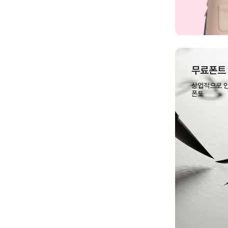
무료폰트
상업적으로 안
폰트