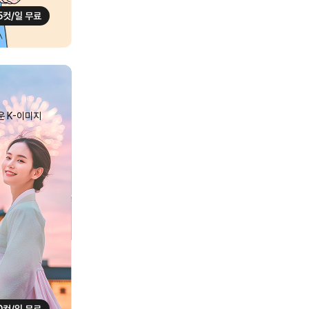
5컷/일 무료
 K-이미지