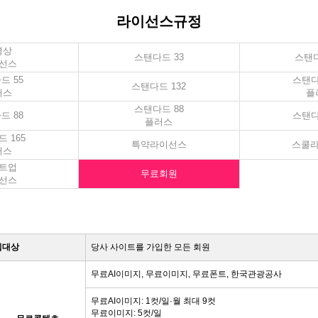
라이선스규정
영상
스탠다드 33
스탠다
선스
드 55
스탠다
스탠다드 132
러스
플
스탠다드 88
드 88
스탠다
플러스
 165
특약라이선스
스쿨
러스
트업
무료회원
선스
입대상
당사 사이트를 가입한 모든 회원
무료AI이미지, 무료이미지, 무료폰트, 한국관광공사
무료AI이미지: 1컷/일·월 최대 9컷
무료이미지: 5컷/일