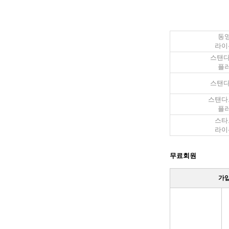
동
라이
스탠다
플
스탠다
스탠다드
플
스타
라이
무료회원
가