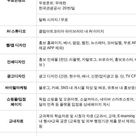
무료콘텐츠
무료폰트: 무제한
한국관광공사: 20컷/일
탈퇴 시까지 / 무료
AI 스튜디오
클립아트코리아 라이브러리 내 AI 이미지
홍보 홈페이지, 배너, 팝업, 웹진, 뉴스레터, 모바일웹, 무료 A
웹/앱 디자인
제공 APP 제외)
홍보 인쇄물 (전단, 리플렛, 카탈로그, 브로슈어, 홍보포스터,
인쇄디자인
보 )
광고디자인
광고 디자인 (간판, 현수막, 배너, 신문/잡지광고 등. 단, TV CF
바이럴마케팅
블로그, 카페, SNS 내 게시물 작성 및 배포, 유튜브 내 홍보영
쇼핑몰/입점
독립 쇼핑몰 및 오픈마켓, 소셜커머스, 네이버 스마트스토어, 
페이지
달의 민족 등 플랫폼 입점용 상세페이지 게시
교과목의 학습자료 및 시청각 자료 (교과서, 교재, E-learning
교내자료
내 행사•교육 공문 (교육청 및 외부 행정기관 제출 문서 제외),
등