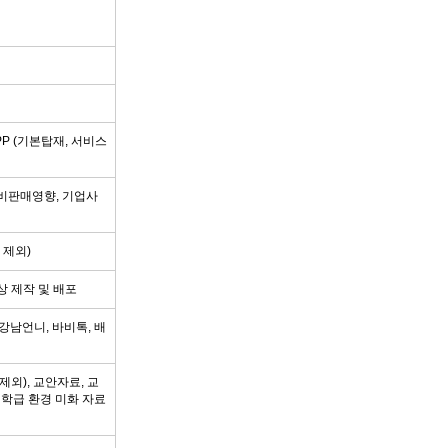
PP (기본탑재, 서비스
 비판매영향, 기업사
 제외)
상 제작 및 배포
강남언니, 바비톡, 배
 제외), 교안자료, 교
 학급 환경 미화 자료