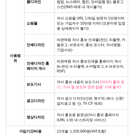
웹디자인
팝업, 뉴스레터, 웹진, 모바일웹 등), 블로그
스킨(SNS 매체 내 게시불가)
자사 쇼핑몰 URL 1개(일 방문자 1만명이하
쇼핑몰
또는 가입자수 10만명 이하) (오픈마켓 입점
용 상세페이지 불가)
비판매용 자사 홍보 인쇄물(전단, 리플렛, 카
인쇄디자인
탈로그, 브로슈어, 홍보 포스터, 자사명함,
기업사보)
사용범
위
비판매용 자사 홍보인쇄물 홈페이지 게시
인쇄디자인 홈
(e-전단, e-리플렛, e-카탈로그, e-브로슈어,
페이지 게시
PDF)
자사 홍보 내용의 보도기사
(이미지 출처 표
보도기사
기, ‘기사 및 보도와 연관 없음’ 기재 필수)
자사 광고 디자인(간판, 현수막, 배너, 신문/
광고디자인
잡지광고 등. 단, TV CF 제외)
자사 홍보용 동영상(자사 홍보 홈페이지
영상디자인
(URL 1개) 내 스트리밍 서비스)
가입기간/비용
12개월: 1,320,000원(VAT포함)