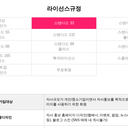
라이선스규정
영상
스탠다드 33
스탠다
선스
드 55
스탠다
스탠다드 132
러스
플
스탠다드 88
드 88
스탠다
플러스
 165
특약라이선스
스쿨
러스
트업
무료회원
선스
자사규모가 개인/중소기업이면서 자사홍보를 목적으로
가입대상
미지를 사용하기 위한 회원
자사 홍보 홈페이지 디자인(웹배너, 이벤트, 팝업, 뉴스
웹디자인
등), 블로그 스킨 (SNS 매체 내 게시불가)