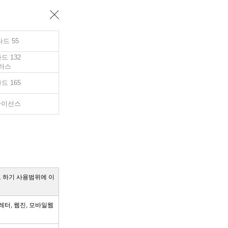
드 55
드 132
러스
드 165
라이선스
 하기 사용범위에 이
레터, 웹진, 모바일웹