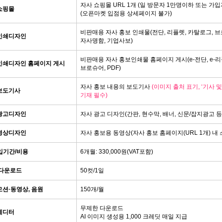
자사 쇼핑몰 URL 1개 (일 방문자 1만명이하 또는 가입
쇼핑몰
(오픈마켓 입점용 상세페이지 불가)
비판매용 자사 홍보 인쇄물(전단, 리플렛, 카탈로그, 
인쇄디자인
자사명함, 기업사보)
비판매용 자사 홍보인쇄물 홈페이지 게시(e-전단, e-리플렛
인쇄디자인 홈페이지 게시
브로슈어, PDF)
자사 홍보 내용의 보도기사
(이미지 출처 표기, ‘기사 
보도기사
기재 필수)
광고디자인
자사 광고 디자인(간판, 현수막, 배너, 신문/잡지광고 등. 단
영상디자인
자사 홍보용 동영상(자사 홍보 홈페이지(URL 1개) 내
입기간/비용
6개월: 330,000원(VAT포함)
다운로드
50컷/1일
모션·동영상, 음원
150개/월
무제한 다운로드
에디터
AI 이미지 생성용 1,000 크레딧 매일 지급