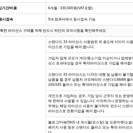
입기간/비용
6개월 : 330,000원(VAT포함)
동시접속
5대 컴퓨터에서 동시접속 가능
정확한 라이선스 구매를 위해 반드시 하단의 유의사항을 확인해주세요
스탠다드 33 라이선스 사용범위 외 용도에 이미지 사
이선스로 가입을 해야 합니다.
가입자 업체 규모가 개인/중소기업 이상이거나 업체분
선스 초과대상일 경우 특약라이선스로 가입을 해야합니
스탠다드 33 라이선스는 디자인 대행 및 납품이 불가
납품을 할 경우 납품처 규모에따라 스탠다드88/88 플
165/165 플러스 또는 특약라이선스로 가입을 해야 합
개인으로 가입하는 경우, 가입 당시 근무지 또는 운영하
에 한하여 사용할 수 있습니다. 이직하거나 운영하는 
우에는 해당 라이선스 사용이 불가하며, 반드시 스탠다드
라이선스로 전환가입을 해야 합니다.
블로그/카페/SNS 내 게시물(포스팅) 및 오픈마켓/소
페이지 사용 등은 스탠다드 플러스 또는 특약 라이선스
다.